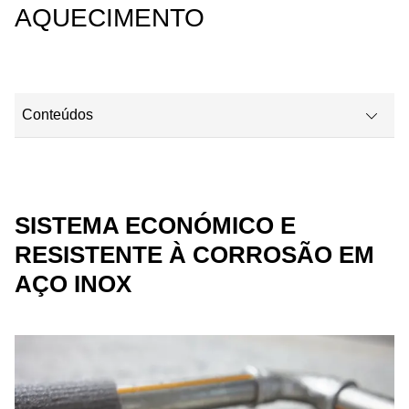
AQUECIMENTO
Conteúdos
Sistema económico e resistente à corrosão em aço inox
Aplicações
SISTEMA ECONÓMICO E
RESISTENTE À CORROSÃO EM
Geberit Mapress Therm
AÇO INOX
Informações técnicas
Tem alguma pergunta?
Descubra produtos semelhantes