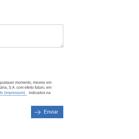
m qualquer momento, mesmo em
ária, S.A. com efeito futuro, em
to (impressum)
indicados na
Enviar