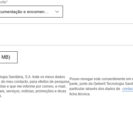
ulta
*
Serviço Atenção ao cliente (documentação e encomendas)
5 MB)
ogia Sanitária, S.A. trate os meus dados
Posso revogar este consentimento e
 do meu contacto, para efeitos de pesquisa
parte, junto da Geberit Tecnologia Sanit
ise e que me informe por correio, e-mail,
particular através dos dados de
contac
ais, serviços, notícias, promoções e dicas
ficha técnica.
s.