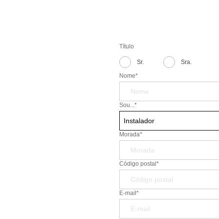
Título
Sr.
Sra.
Nome*
Sou...
*
Instalador
Morada*
Código postal*
E-mail*