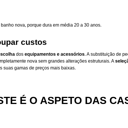
 custos começam nos
6.000 euros
.
e banho nova, porque dura em média 20 a 30 anos.
upar custos
escolha
dos
equipamentos e acessórios
. A substituição de p
mpletamente nova sem grandes alterações estruturais. A
seleç
as suas gamas de preços mais baixas.
STE É O ASPETO DAS C