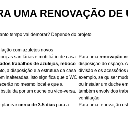
A UMA RENOVAÇÃO DE 
uanto tempo vai demorar? Depende do projeto.
ação com azulejos novos
ouças sanitárias e mobiliário de casa
Para uma
renovação es
zados trabalhos de azulejos, reboco
disposição do espaço. A
to, a disposição e a estrutura da casa
divisão e os acessórios 
 inalteradas. Isto significa que o WC
exemplo, se quiser mudar
necerão no mesmo local e que a
ou instalar um duche em
bstituída por um duche ou vice-versa.
também envolvidos traba
ventilação.
e planear
cerca de 3-5 dias
para a
Para uma renovação estr