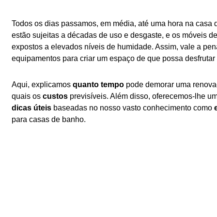
Quanto tempo demora uma renovação de uma casa de banho?
Quanto custa renovar uma casa de banho?
Todos os dias passamos, em média, até uma hora na casa 
estão sujeitas a décadas de uso e desgaste, e os móveis d
Do velho ao novo: este é o aspeto das casas de banho moderna
expostos a elevados níveis de humidade. Assim, vale a pen
equipamentos para criar um espaço de que possa desfrutar e
Renovações na casa de banho antes e depois
Como é feita a renovação de uma casa de banho?
Aqui, explicamos
quanto tempo
pode demorar uma renova
quais os
custos
previsíveis. Além disso, oferecemos-lhe u
Como é que a Geberit pode ajudar na renovação da casa de ba
dicas úteis
baseadas no nosso vasto conhecimento como
Ideias Geberit para a renovação da sua casa de banho
para casas de banho.