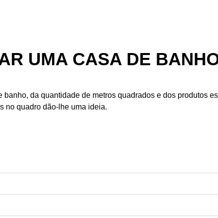
AR UMA CASA DE BANH
 banho, da quantidade de metros quadrados e dos produtos es
os no quadro dão-lhe uma ideia.
lementada com um orçamento de
cerca de 2.000 euros
(incluind
 custos e pode chegar aos
4.000 euros ou mais
.