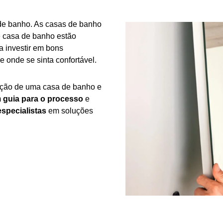
de banho. As casas de banho
e casa de banho estão
s
a investir em bons
 onde se sinta confortável.
ção de uma casa de banho e
m
guia para o processo
e
nho?
especialistas
em soluções