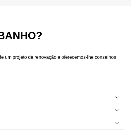
 BANHO?
de um projeto de renovação e oferecemos-lhe conselhos
 sanitas, são retirados e os azulejos antigos são