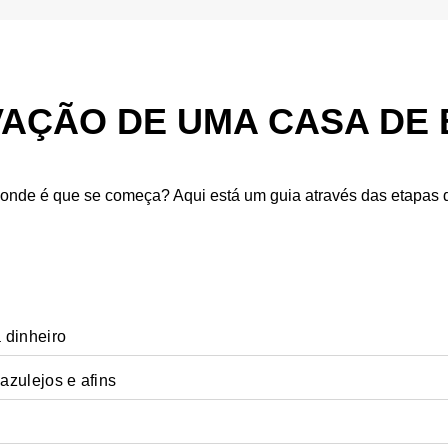
VAÇÃO DE UMA CASA DE
 onde é que se começa? Aqui está um guia através das etapas 
 dinheiro
azulejos e afins
 casa de banho, o processo de planeamento será mais eficiente.
 móveis antigos e as louças sanitárias, como os lavatórios e as