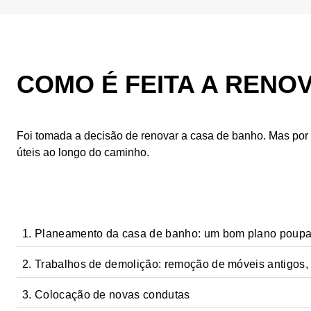
COMO É FEITA A RENO
Foi tomada a decisão de renovar a casa de banho. Mas por
úteis ao longo do caminho.
1. Planeamento da casa de banho: um bom plano poupa
2. Trabalhos de demolição: remoção de móveis antigos, 
Se tiver uma ideia clara do que precisa e do que gosta na
3. Colocação de novas condutas
Nesta fase, tudo se resume ao mais básico, a demolição. Os