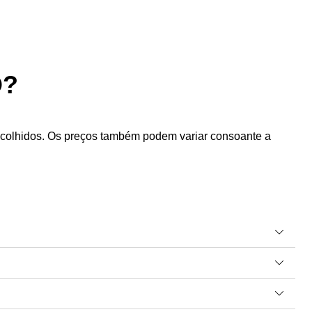
O?
colhidos. Os preços também podem variar consoante a
o planeamento e consulta com pessoal especializado).