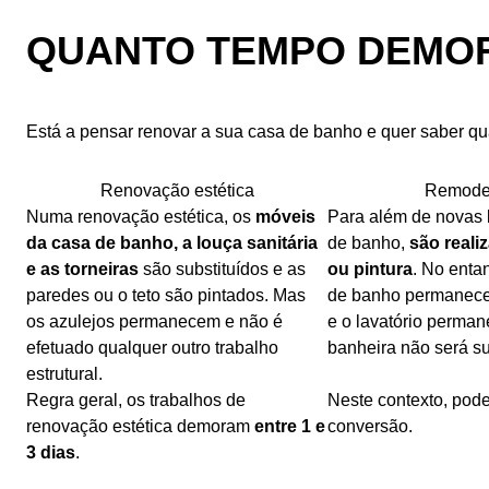
QUANTO TEMPO DEMOR
Está a pensar renovar a sua casa de banho e quer saber q
Renovação estética
Remodel
Numa renovação estética, os
móveis
Para além de novas l
da casa de banho, a louça sanitária
de banho,
são reali
e as torneiras
são substituídos e as
ou pintura
. No entan
paredes ou o teto são pintados. Mas
de banho permanecem
os azulejos permanecem e não é
e o lavatório perma
efetuado qualquer outro trabalho
banheira não será su
estrutural.
Regra geral, os trabalhos de
Neste contexto, pod
renovação estética demoram
entre 1 e
conversão.
3 dias
.