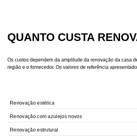
QUANTO CUSTA RENOV
Os custos dependem da amplitude da renovação da casa de
região e o fornecedor. Os valores de referência apresentad
Renovação estética
Renovação com azulejos novos
Uma renovação estética da casa de banho pode ser imp
Renovação estrutural
A substituição dos azulejos da casa de banho aumenta os