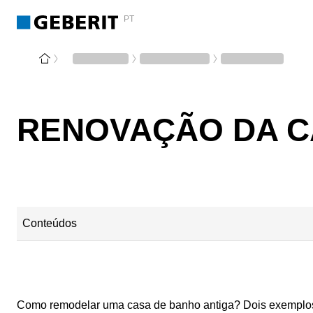
PT
RENOVAÇÃO DA CA
Conteúdos
Antes e depois: conceção de uma casa de banho moderna
Opções de renovação de azulejos
Como remodelar uma casa de banho antiga? Dois exemplos d