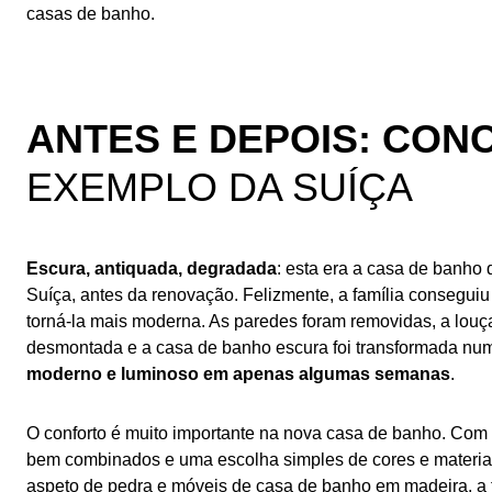
casas de banho.
Renovação de casas de banho: dicas e inspiração
ANTES E DEPOIS: CO
EXEMPLO DA SUÍÇA
Escura, antiquada, degradada
: esta era a casa de banho 
Suíça, antes da renovação. Felizmente, a família consegui
torná-la mais moderna. As paredes foram removidas, a louça 
desmontada e a casa de banho escura foi transformada n
moderno e luminoso em apenas algumas semanas
.
O conforto é muito importante na nova casa de banho. Com l
bem combinados e uma escolha simples de cores e materiai
aspeto de pedra e móveis de casa de banho em madeira, a 