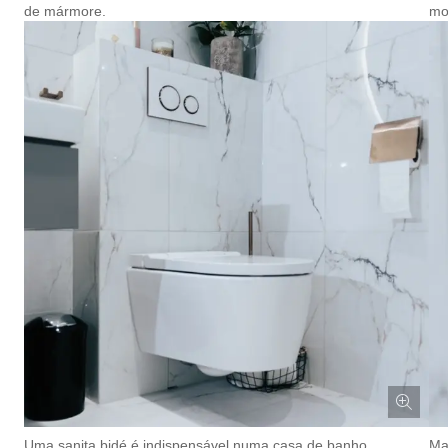
de mármore.
mo
Uma sanita bidé é indispensável numa casa de banho
Ma