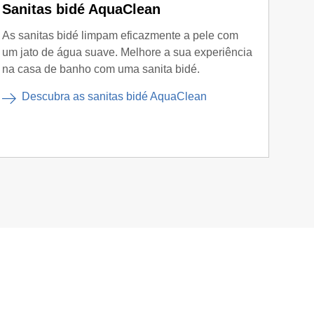
Sanitas bidé AquaClean
Mód
Duo
As sanitas bidé limpam eficazmente a pele com
um jato de água suave. Melhore a sua experiência
O Geb
na casa de banho com uma sanita bidé.
e WC 
bacia
Descubra as sanitas bidé AquaClean
M