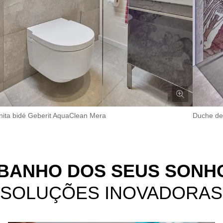
nita bidé Geberit AquaClean Mera
Duche de
 BANHO DOS SEUS SONH
 SOLUÇÕES INOVADORAS