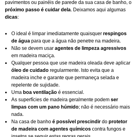
pavimentos ou painéis de parede da sua casa de banho, o
próximo passo é cuidar dela
. Deixamos aqui algumas
dicas
:
O ideal é limpar imediatamente quaisquer
respingos
de água
para que a água não penetre na madeira.
Não se devem usar
agentes de limpeza agressivos
em madeira maciça.
Qualquer pessoa que use madeira oleada deve aplicar
óleo de cuidado
regularmente. Isto evita que a
madeira inche e garante que permaneça selada e
repelente de sujidade.
Uma
boa ventilação
é essencial.
As superfícies de madeira geralmente podem
ser
limpas com um pano húmido
; não é necessário mais
nada.
Na casa de banho
é possível prescindir
do
protetor
de madeira com agentes químicos
contra fungos e
insetos se seguir estas regras gerais.