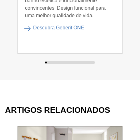
banho estética e funcionalmente
que 
convincentes. Design funcional para
mode
uma melhor qualidade de vida.
pens
nece
Descubra Geberit ONE
ARTIGOS RELACIONADOS