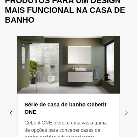
PRODUTOS PARA UM DESIGN
MAIS FUNCIONAL NA CASA DE
BANHO
Série de casa de banho Geberit
Sér
ONE
Aca
Geberit ONE oferece uma vasta gama
O se
de opções para conceber casas de
perf