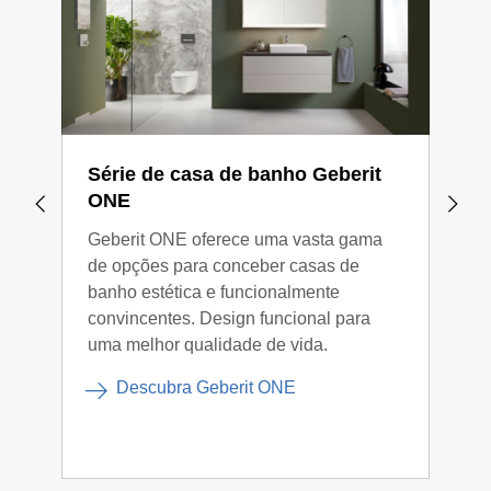
Série de casa de banho Geberit
Sér
ONE
Aca
Geberit ONE oferece uma vasta gama
O se
de opções para conceber casas de
perf
banho estética e funcionalmente
que 
convincentes. Design funcional para
mode
uma melhor qualidade de vida.
pens
nece
Descubra Geberit ONE