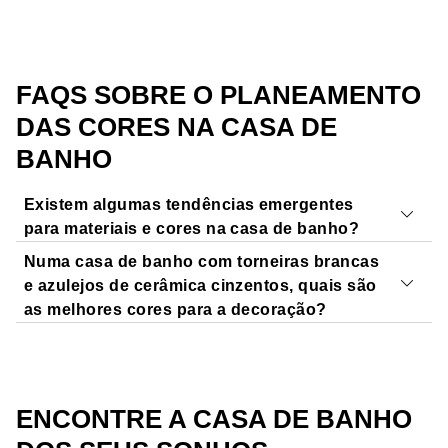
FAQS SOBRE O PLANEAMENTO
DAS CORES NA CASA DE
BANHO
Existem algumas tendências emergentes
para materiais e cores na casa de banho?
Numa casa de banho com torneiras brancas
Móveis e acessórios de casa de banho pretos
estão
e azulejos de cerâmica cinzentos, quais são
atualmente em voga. Quando utilizados com moderação
as melhores cores para a decoração?
e combinados de forma inteligente, os produtos pretos
fazem uma afirmação poderosa. Os arquitetos de renome
A pedra natural
é uma escolha popular de azulejos para
utilizam cada vez mais
preto na casa de banho
.
a casa de banho. Esta combinação é cada vez mais
A madeira na casa de banho
continua a ser uma
frequente
com torneiras brancas
. O branco, o cinzento
ENCONTRE A CASA DE BANHO
escolha popular. Tem uma ligação à natureza como
e o preto são classificados como cores monocromáticas