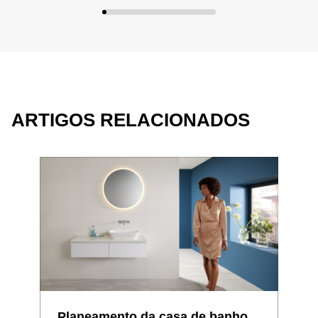
ARTIGOS RELACIONADOS
Planeamento da casa de banho
Cas