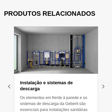
ser encontradas no catálogo de produtos Geberit. A
aplicação Geberit Pro
ajuda os profissionais a
PRODUTOS RELACIONADOS
identificar produtos e modelos Geberit no local, utilizando
o seu smartphone. A aplicação também lhe dá acesso
direto ao nosso catálogo online de produtos, com
informações sobre os produtos, manuais de instalação e
peças de substituição.
Instalação e sistemas de
Sol
descarga
A fu
Os elementos em frente à parede e os
auto
sistemas de descarga da Geberit são
uma
essenciais para instalações sanitárias
extr