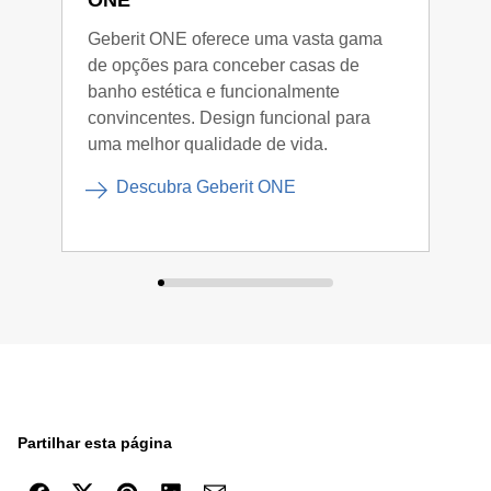
ONE
Aca
Geberit ONE oferece uma vasta gama
O se
de opções para conceber casas de
perf
banho estética e funcionalmente
que 
convincentes. Design funcional para
mode
uma melhor qualidade de vida.
pens
nece
Descubra Geberit ONE
Partilhar esta página