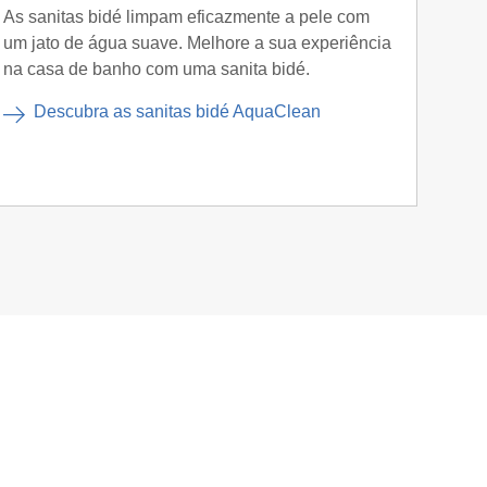
Duo
As sanitas bidé limpam eficazmente a pele com
um jato de água suave. Melhore a sua experiência
O Geb
na casa de banho com uma sanita bidé.
e WC 
bacia
Descubra as sanitas bidé AquaClean
M