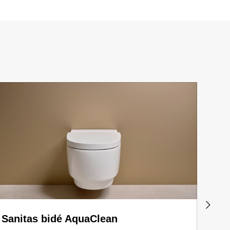
Sanitas bidé AquaClean
Mód