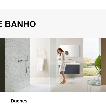
E BANHO
Duches