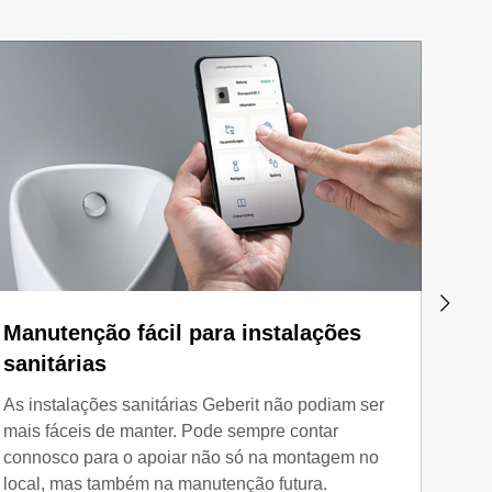
Manutenção fácil para instalações
Disp
sanitárias
As pe
dispo
As instalações sanitárias Geberit não podiam ser
Ofere
mais fáceis de manter. Pode sempre contar
as no
connosco para o apoiar não só na montagem no
disti
local, mas também na manutenção futura.