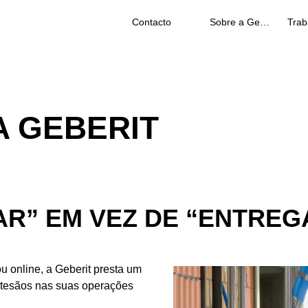
Contacto
Sobre a Geberit
A GEBERIT
R” EM VEZ DE “ENTREG
ou online, a Geberit presta um
artesãos nas suas operações