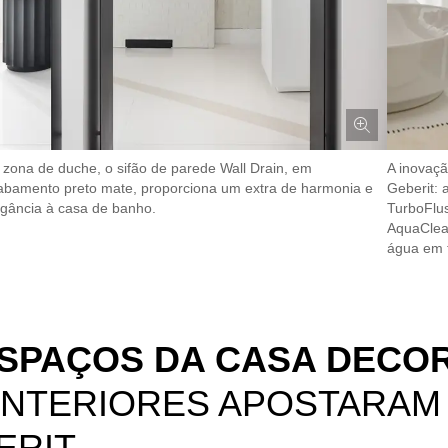
 zona de duche, o sifão de parede Wall Drain, em
A inovaçã
abamento preto mate, proporciona um extra de harmonia e
Geberit: 
egância à casa de banho.
TurboFlus
AquaClean
água em 
SPAÇOS DA CASA DECOR
INTERIORES APOSTARAM
ERIT