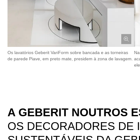
Os lavatórios Geberit VariForm sobre bancada e as torneiras
Na
de parede Piave, em preto mate, presidem à zona de lavagem.
ac
el
A GEBERIT NOUTROS E
OS DECORADORES DE 
SUSTENTÁVEIS DA GEB