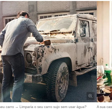
seu carro → Limparia o seu carro sujo sem usar água?
A sua cas