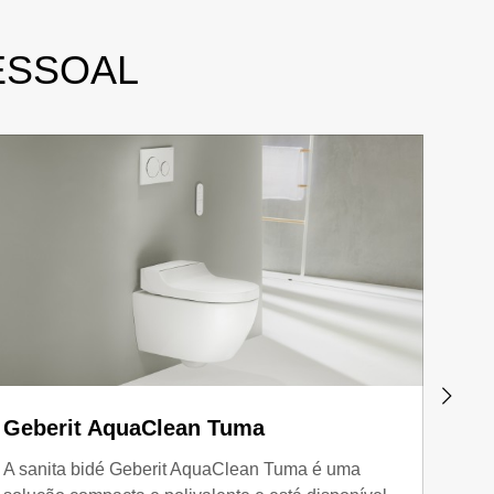
ESSOAL
Geberit AquaClean Tuma
Geb
A sanita bidé Geberit AquaClean Tuma é uma
A Geb