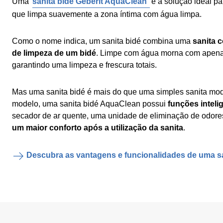
Uma
sanita bidé Geberit AquaClean
é a solução ideal p
que limpa suavemente a zona íntima com água limpa.
Como o nome indica, um sanita bidé combina uma
sanita 
de limpeza de um bidé
. Limpe com água morna com apena
garantindo uma limpeza e frescura totais.
Mas uma sanita bidé é mais do que uma simples sanita m
modelo, uma sanita bidé AquaClean possui
funções inteli
secador de ar quente, uma unidade de eliminação de odore
um maior conforto após a utilização da sanita
.
Descubra as vantagens e funcionalidades de uma sa