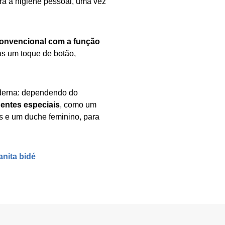
ara a higiene pessoal, uma vez
convencional com a função
s um toque de botão,
oderna: dependendo do
gentes especiais
, como um
s e um duche feminino, para
nita bidé