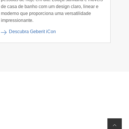
Com o
de casa de banho com um design claro, linear e
Smyle
moderno que proporciona uma versatilidade
harmo
impressionante.
D
Descubra Geberit iCon