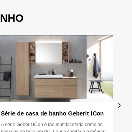
ANHO
Série de casa de banho Geberit iCon
Séri
Smy
A série Geberit iCon é tão multifacetada como as
pessoas de hoje em dia. Louça sanitária e móveis