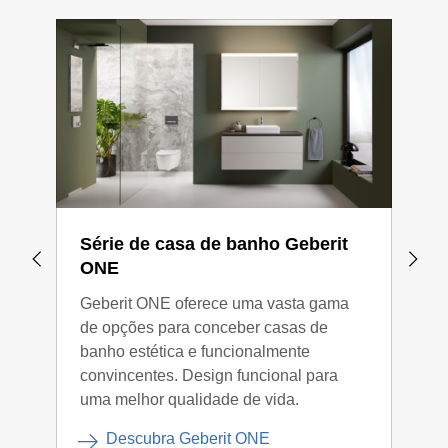
Série de casa de banho Geberit
Sér
ONE
Aca
Geberit ONE oferece uma vasta gama
O se
de opções para conceber casas de
perf
banho estética e funcionalmente
que 
convincentes. Design funcional para
mode
uma melhor qualidade de vida.
pens
nece
Descubra Geberit ONE