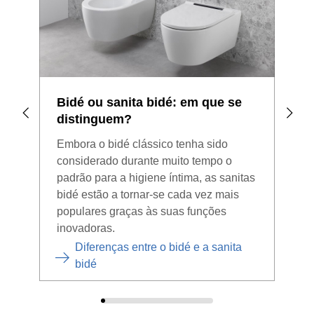
Bidé ou sanita bidé: em que se
Ren
distinguem?
uma
Embora o bidé clássico tenha sido
Quer
considerado durante muito tempo o
bidé
padrão para a higiene íntima, as sanitas
comp
bidé estão a tornar-se cada vez mais
uma 
populares graças às suas funções
inovadoras.
Diferenças entre o bidé e a sanita
bidé