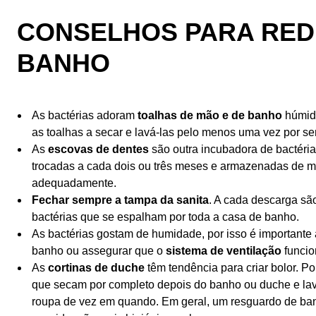
CONSELHOS PARA RED
BANHO
As bactérias adoram
toalhas de mão e de banho
húmida
as toalhas a secar e lavá-las pelo menos uma vez por s
As
escovas de dentes
são outra incubadora de bactéria
trocadas a cada dois ou três meses e armazenadas de 
adequadamente.
Fechar sempre a tampa da sanita
. A cada descarga são
bactérias que se espalham por toda a casa de banho.
As bactérias gostam de humidade, por isso é importante
banho ou assegurar que o
sistema de ventilação
funcio
As
cortinas de duche
têm tendência para criar bolor. Po
que secam por completo depois do banho ou duche e lav
roupa de vez em quando. Em geral, um resguardo de ba