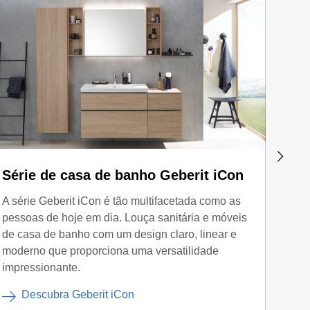
Série de casa de banho Geberit iCon
Séri
Smy
A série Geberit iCon é tão multifacetada como as
pessoas de hoje em dia. Louça sanitária e móveis
Com o
de casa de banho com um design claro, linear e
Smyle
moderno que proporciona uma versatilidade
harmo
impressionante.
D
Descubra Geberit iCon