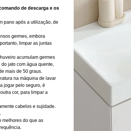
 comando de descarga e os
 pano após a utilização, de
nsos germes, embora
ortanto, limpar as juntas
 chuveiro acumulam germes
s do jato com água quente,
de mais de 50 graus.
ratura na máquina de lavar
a jogar pelo seguro, é
utra cor, para limpar a
ente cabelos e sujidade.
.
o melhores do que as
requência.