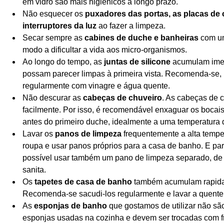
em vidro são mais higiénicos a longo prazo.
Não esquecer os
puxadores das portas, as placas de
interruptores da luz
ao fazer a limpeza.
Secar sempre as
cabines de duche e banheiras
com um
modo a dificultar a vida aos micro-organismos.
Ao longo do tempo, as
juntas de silicone
acumulam ime
possam parecer limpas à primeira vista. Recomenda-se, p
regularmente com vinagre e água quente.
Não descurar as
cabeças de chuveiro
. As cabeças de
facilmente. Por isso, é recomendável enxaguar os bocai
antes do primeiro duche, idealmente a uma temperatura 
Lavar os
panos de limpeza
frequentemente a alta tempe
roupa e usar panos próprios para a casa de banho. E par
possível usar também um pano de limpeza separado, de o
sanita.
Os
tapetes de casa de banho
também acumulam rapidam
Recomenda-se sacudi-los regularmente e lavar a quente
As
esponjas de banho
que gostamos de utilizar não sã
esponjas usadas na cozinha e devem ser trocadas com f