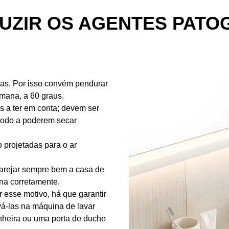
UZIR OS AGENTES PATOG
s. Por isso convém pendurar
emana, a 60 graus.
s a ter em conta; devem ser
modo a poderem secar
 projetadas para o ar
 arejar sempre bem a casa de
na corretamente.
r esse motivo, há que garantir
á-las na máquina de lavar
nheira ou uma porta de duche