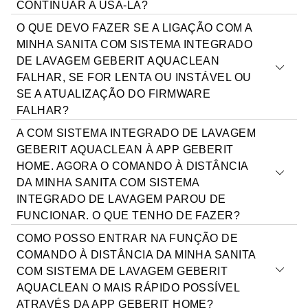
integrado de lavagem Geberit AquaClean à distância.
CONTINUAR A USÁ-LA?
Definir as configurações do dispositivo.
O QUE DEVO FAZER SE A LIGAÇÃO COM A
Alterar as configurações pessoais.
Não, a aplicação Geberit AquaClean já não está
MINHA SANITA COM SISTEMA INTEGRADO
Consultar as instruções de funcionamento.
operacional. A partir de agora, utilize a app Geberit
DE LAVAGEM GEBERIT AQUACLEAN
Gerir os trabalhos de manutenção (por exemplo,
Home.
FALHAR, SE FOR LENTA OU INSTÁVEL OU
descalcificação, troca de filtros).
SE A ATUALIZAÇÃO DO FIRMWARE
Assistir a vídeos de funcionamento (por exemplo,
FALHAR?
sobre descalcificação).*
A COM SISTEMA INTEGRADO DE LAVAGEM
Ler as instruções de manutenção e cuidado.
Se um desses casos ocorrer, recomendamos seguir os
GEBERIT AQUACLEAN À APP GEBERIT
Registar o dispositivo para ampliar a garantia.*
seguintes passos:
HOME. AGORA O COMANDO À DISTÂNCIA
Encontrar serviços e informações de contacto.*
DA MINHA SANITA COM SISTEMA
Utilizar o serviço de assistência remota da Geberit
INTEGRADO DE LAVAGEM PAROU DE
AquaClean.*
Desinstale a Geberit Home do seu smartphone e
FUNCIONAR. O QUE TENHO DE FAZER?
*Função não disponível em todos os países.
reinicie o seu telefone.
Desligue a sanita com sistema integrado de lavagem
COMO POSSO ENTRAR NA FUNÇÃO DE
Geberit AquaClean, aguarde 30 segundos e volte a
As sanitas com sistema integrado de lavagem Geberit
COMANDO À DISTÂNCIA DA MINHA SANITA
1)
ligá-la.
AquaClean suportam apenas uma ligação Bluetooth®
COM SISTEMA DE LAVAGEM GEBERIT
Volte a instalar a Geberit Home no seu smartphone e
ativa de cada vez. Feche a aplicação no seu
AQUACLEAN O MAIS RÁPIDO POSSÍVEL
tente novamente. Siga cuidadosamente os passos
smartphone para poder usar o comando à distância
ATRAVÉS DA APP GEBERIT HOME?