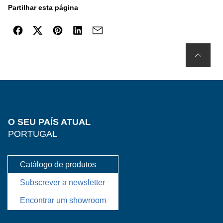
pelo comando à distância físico ou pelos botões de
Partilhar esta página
controlo da própria sanita com sistema integrado de
lavagem. Pode levar alguns minutos após a
desconexão da app para que as configurações do
dispositivo fiquem ativas novamente. Isso pode
comprovar-se, por exemplo, se a cor da luz de
orientação não mudar imediatamente se se tiverem
selecionado cores diferentes para configurações
pessoais e para configurações do dispositivo.
O SEU PAÍS ATUAL
PORTUGAL
Catálogo de produtos
Subscrever a newsletter
Encontrar um showroom