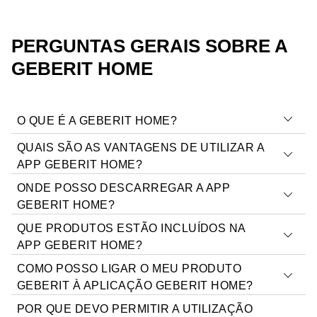
PERGUNTAS GERAIS SOBRE A
GEBERIT HOME
O QUE É A GEBERIT HOME?
QUAIS SÃO AS VANTAGENS DE UTILIZAR A
Geberit Home é uma app da Geberit para o seu
APP GEBERIT HOME?
smartphone. A Geberit Home oferece acesso digital a
ONDE POSSO DESCARREGAR A APP
vários produtos de casa de banho Geberit e ajuda no
Operar os seus dispositivos através do seu
GEBERIT HOME?
seu funcionamento, configuração e manutenção. A
smartphone e configurá-los corretamente.
QUE PRODUTOS ESTÃO INCLUÍDOS NA
aplicação e os seus recursos são gratuitos.
Usar o seu smartphone como comando à distância
APP GEBERIT HOME?
da sanita com sistema integrado de lavagem Geberit
COMO POSSO LIGAR O MEU PRODUTO
AquaClean.
Os produtos Geberit atualmente incluídos na Geberit
GEBERIT À APLICAÇÃO GEBERIT HOME?
Ler o manual de utilizador no ecrã do seu
Home podem ver-se na descrição da aplicação na
smartphone.
POR QUE DEVO PERMITIR A UTILIZAÇÃO
página de descarga da aplicação do seu smartphone.